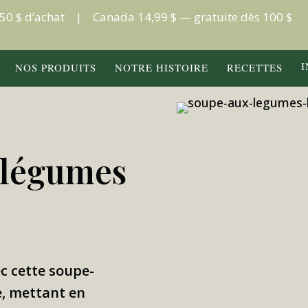
s 50 $ d’achat | Canada 14,99 $ — gratuite dès 100 $
NOS PRODUITS
NOTRE HISTOIRE
RECETTES
 légumes
c cette soupe-
e, mettant en