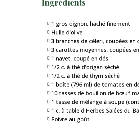
Ingrédients
1 gros oignon, haché finement

Huile d'olive

3 branches de céleri, coupées en 

3 carottes moyennes, coupées e

1 navet, coupé en dés

1/2 c. à thé d'origan séché

1/2 c. à thé de thym séché

1 boîte (796 ml) de tomates en d

10 tasses de bouillon de bœuf ma

1 tasse de mélange à soupe (conten

1 c. à table d'Herbes Salées du B

Poivre au goût
