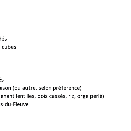
dés
n cubes
és
ison (ou autre, selon préférence)
ant lentilles, pois cassés, riz, orge perlé)
as-du-Fleuve