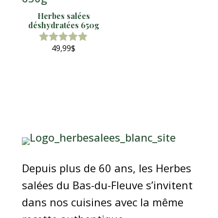
Herbes salées
déshydratées 650g
49,99
$
Note
5.00
sur 5
Depuis plus de 60 ans, les Herbes
salées du Bas-du-Fleuve s’invitent
dans nos cuisines avec la même