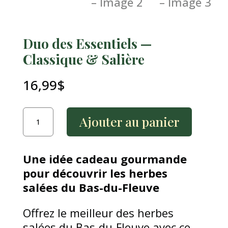
Duo des Essentiels —
Classique & Salière
16,99
$
quantité
Ajouter au panier
de
Duo
des
Une idée cadeau gourmande
Essentiels
pour découvrir les herbes
—
salées du Bas-du-Fleuve
Classique
Offrez le meilleur des herbes
&
salées du Bas-du-Fleuve avec ce
Salière