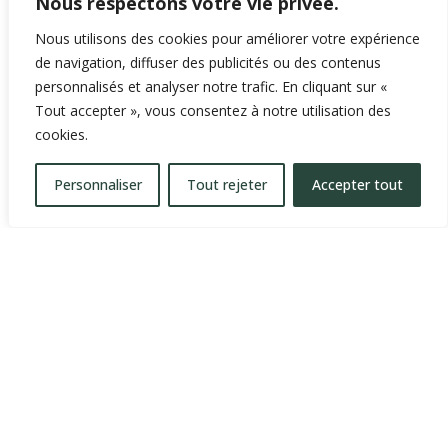
Nous respectons votre vie privée.
Nous utilisons des cookies pour améliorer votre expérience
de navigation, diffuser des publicités ou des contenus
personnalisés et analyser notre trafic. En cliquant sur «
Tout accepter », vous consentez à notre utilisation des
cookies.
Conditions d'utilisation
|
Personnaliser
Tout rejeter
Accepter tout
Confidentialité
|
Politique relative
aux témoins
©Les Herbes Salées du Bas-du-
Fleuve