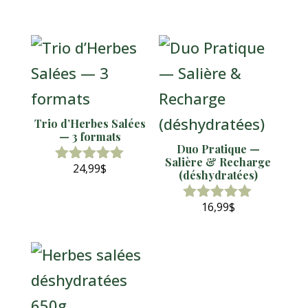
Produits similaires
Trio d’Herbes Salées
— 3 formats
Duo Pratique —
Salière & Recharge
24,99
$
Note
(déshydratées)
4.95
sur 5
16,99
$
Note
5.00
sur 5