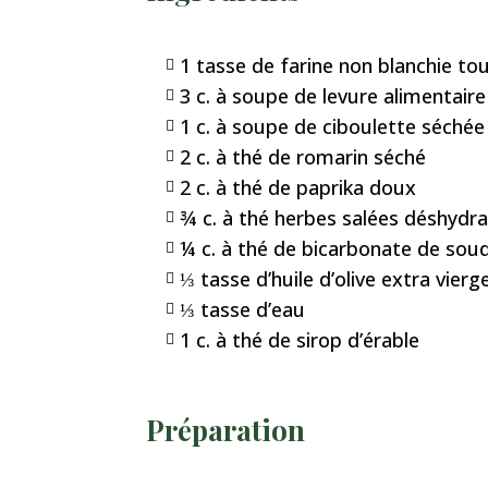
1 tasse de farine non blanchie to

3 c. à soupe de levure alimentaire

1 c. à soupe de ciboulette séchée

2 c. à thé de romarin séché

2 c. à thé de paprika doux

¾ c. à thé herbes salées déshydr

¼ c. à thé de bicarbonate de sou

⅓ tasse d’huile d’olive extra vierg

⅓ tasse d’eau

1 c. à thé de sirop d’érable

Préparation