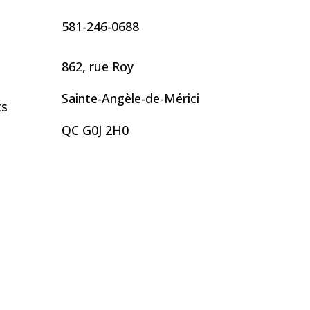
581-246-0688
862, rue Roy
Sainte-Angèle-de-Mérici
ts
QC G0J 2H0
t