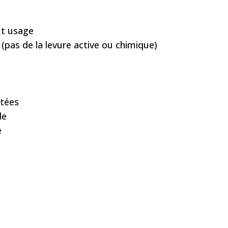
ut usage
 (pas de la levure active ou chimique)
atées
de
e