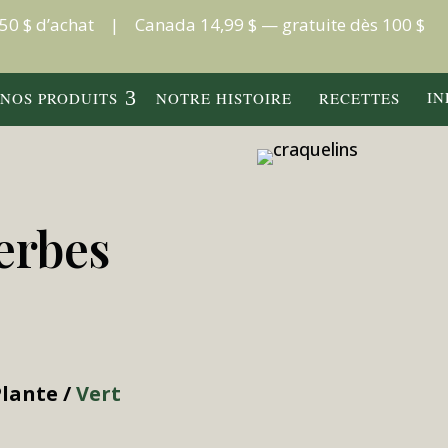
s 50 $ d’achat | Canada 14,99 $ — gratuite dès 100 $
IN
NOS PRODUITS
NOTRE HISTOIRE
RECETTES
erbes
Plante /
Vert