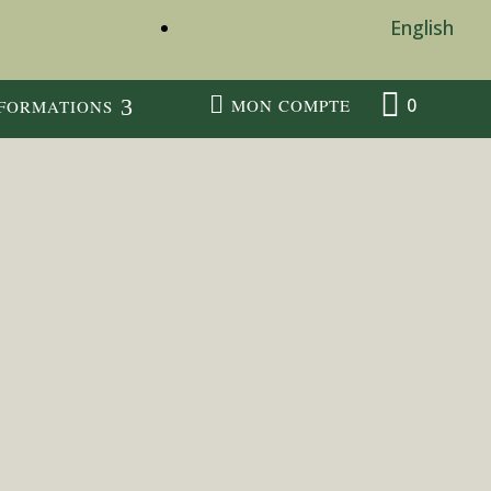
English


0
MON COMPTE
FORMATIONS